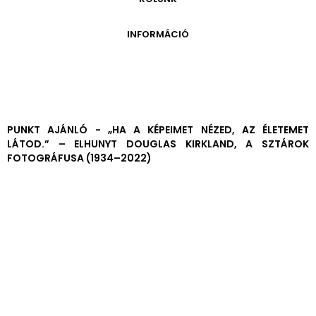
ONLINE KATALÓGUS
ARCHÍVUM 1999-2014
ARCHÍVUM
PÉCSI JÓZSEF - A NÉVADÓ
INFORMÁCIÓ
ARCHÍVUM 2014-2018
ÚJ SZERZEMÉNYEK
VERZO ONLINE GALÉRIA
NYITVATARTÁS
GYŰJTEMÉNYEK EREDETE
BELÉPŐDÍJAK
ADOMÁNYOZÓK
KAPCSOLAT
MEGKÖZELÍTÉS
PUNKT AJÁNLÓ - „HA A KÉPEIMET NÉZED, AZ ÉLETEMET
LÁTOD.” – ELHUNYT DOUGLAS KIRKLAND, A SZTÁROK
ÜVEGZSEB
FOTOGRÁFUSA (1934–2022)