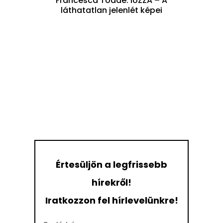
Francesca Todde: IUZZA – A
láthatatlan jelenlét képei
Értesüljön a legfrissebb
hírekről!
Iratkozzon fel hírlevelünkre!