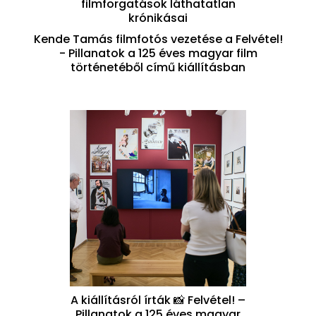
filmforgatások láthatatlan
krónikásai
Kende Tamás filmfotós vezetése a Felvétel!
- Pillanatok a 125 éves magyar film
történetéből című kiállításban
A kiállításról írták 📸 Felvétel! –
Pillanatok a 125 éves magyar