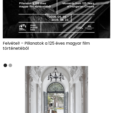
elvétel! – Pillanatok a 125 éves magyar film
Fran
örténetéből
Slide 2 of 2.