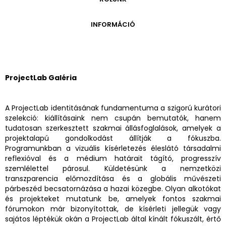
ONLINE KATALÓGUS
ARCHÍVUM 1999-2014
ARCHÍVUM
PÉCSI JÓZSEF - A NÉVADÓ
INFORMÁCIÓ
ARCHÍVUM 2014-2018
ÚJ SZERZEMÉNYEK
VERZO ONLINE GALÉRIA
NYITVATARTÁS
GYŰJTEMÉNYEK EREDETE
BELÉPŐDÍJAK
ADOMÁNYOZÓK
KAPCSOLAT
ProjectLab Galéria
MEGKÖZELÍTÉS
ÜVEGZSEB
A ProjectLab identitásának fundamentuma a szigorú kurátori
szelekció: kiállításaink nem csupán bemutatók, hanem
tudatosan szerkesztett szakmai állásfoglalások, amelyek a
projektalapú gondolkodást állítják a fókuszba.
Programunkban a vizuális kísérletezés éleslátó társadalmi
reflexióval és a médium határait tágító, progresszív
szemlélettel párosul. Küldetésünk a nemzetközi
transzparencia előmozdítása és a globális művészeti
párbeszéd becsatornázása a hazai közegbe. Olyan alkotókat
és projekteket mutatunk be, amelyek fontos szakmai
fórumokon már bizonyítottak, de kísérleti jellegük vagy
sajátos léptékük okán a ProjectLab által kínált fókuszált, értő