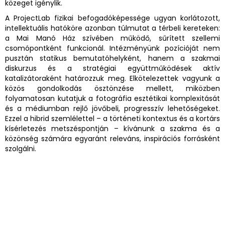
közeget igénylik.
A ProjectLab fizikai befogadóképessége ugyan korlátozott,
intellektuális hatóköre azonban túlmutat a térbeli kereteken:
a Mai Manó Ház szívében működő, sűrített szellemi
csomópontként funkcionál. Intézményünk pozícióját nem
pusztán statikus bemutatóhelyként, hanem a szakmai
diskurzus és a stratégiai együttműködések aktív
katalizátoraként határozzuk meg. Elkötelezettek vagyunk a
közös gondolkodás ösztönzése mellett, miközben
folyamatosan kutatjuk a fotográfia esztétikai komplexitását
és a médiumban rejlő jövőbeli, progresszív lehetőségeket.
Ezzel a hibrid szemlélettel – a történeti kontextus és a kortárs
kísérletezés metszéspontján – kívánunk a szakma és a
közönség számára egyaránt releváns, inspirációs forrásként
szolgálni.