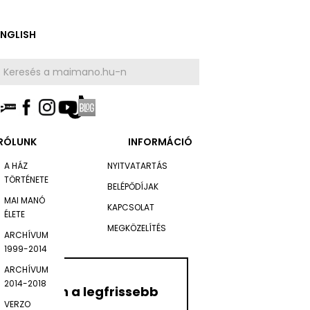
ENGLISH
RÓLUNK
INFORMÁCIÓ
A HÁZ
NYITVATARTÁS
TÖRTÉNETE
BELÉPŐDÍJAK
MAI MANÓ
KAPCSOLAT
ÉLETE
MEGKÖZELÍTÉS
ARCHÍVUM
1999-2014
ARCHÍVUM
2014-2018
Értesüljön a legfrissebb
VERZO