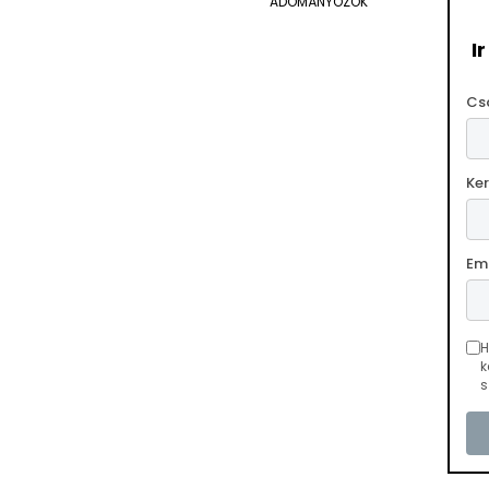
ADOMÁNYOZÓK
I
Cs
Ke
Em
H
k
s