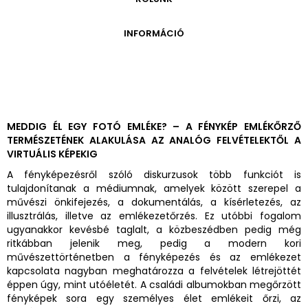
ONLINE KATALÓGUS
ARCHÍVUM 1999-2014
ARCHÍVUM
PÉCSI JÓZSEF - A NÉVADÓ
INFORMÁCIÓ
ARCHÍVUM 2014-2018
ÚJ SZERZEMÉNYEK
VERZO ONLINE GALÉRIA
NYITVATARTÁS
GYŰJTEMÉNYEK EREDETE
BELÉPŐDÍJAK
ADOMÁNYOZÓK
KAPCSOLAT
MEGKÖZELÍTÉS
MEDDIG ÉL EGY FOTÓ EMLÉKE? – A FÉNYKÉP EMLÉKŐRZŐ
TERMÉSZETÉNEK ALAKULÁSA AZ ANALÓG FELVÉTELEKTŐL A
ÜVEGZSEB
VIRTUÁLIS KÉPEKIG
A fényképezésről szóló diskurzusok több funkciót is
tulajdonítanak a médiumnak, amelyek között szerepel a
művészi önkifejezés, a dokumentálás, a kísérletezés, az
illusztrálás, illetve az emlékezetőrzés. Ez utóbbi fogalom
ugyanakkor kevésbé taglalt, a közbeszédben pedig még
ritkábban jelenik meg, pedig a modern kori
művészettörténetben a fényképezés és az emlékezet
kapcsolata nagyban meghatározza a felvételek létrejöttét
éppen úgy, mint utóéletét. A családi albumokban megőrzött
fényképek sora egy személyes élet emlékeit őrzi, az