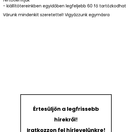
fertőtlenítjük
- kiállítótereinkben egyidőben legfeljebb 60 fő tartózkodhat
Várunk mindenkit szeretettel! Vigyázzunk egymásra
Értesüljön a legfrissebb
hírekről!
Iratkozzon fel hírlevelünkre!