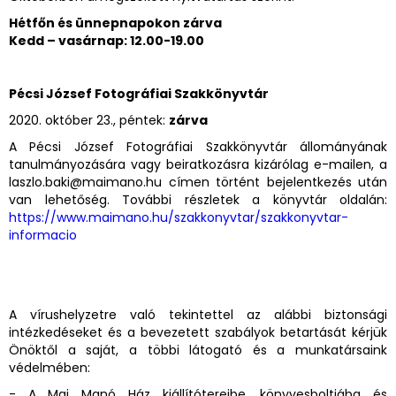
Hétfőn és ünnepnapokon zárva
Kedd – vasárnap: 12.00-19.00
Pécsi József Fotográfiai Szakkönyvtár
2020. október 23., péntek:
zárva
A Pécsi József Fotográfiai Szakkönyvtár állományának
tanulmányozására vagy beiratkozásra kizárólag e-mailen, a
laszlo.baki@maimano.hu címen történt bejelentkezés után
van lehetőség. További részletek a könyvtár oldalán:
https://www.maimano.hu/szakkonyvtar/szakkonyvtar-
informacio
A vírushelyzetre való tekintettel az alábbi biztonsági
intézkedéseket és a bevezetett szabályok betartását kérjük
Önöktől a saját, a többi látogató és a munkatársaink
védelmében:
- A Mai Manó Ház kiállítótereibe, könyvesboltjába és