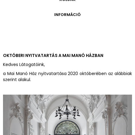
ONLINE KATALÓGUS
ARCHÍVUM 1999-2014
ARCHÍVUM
PÉCSI JÓZSEF - A NÉVADÓ
INFORMÁCIÓ
ARCHÍVUM 2014-2018
ÚJ SZERZEMÉNYEK
VERZO ONLINE GALÉRIA
NYITVATARTÁS
GYŰJTEMÉNYEK EREDETE
BELÉPŐDÍJAK
ADOMÁNYOZÓK
KAPCSOLAT
MEGKÖZELÍTÉS
OKTÓBERI NYITVATARTÁS A MAI MANÓ HÁZBAN
ÜVEGZSEB
Kedves Látogatóink,
a Mai Manó Ház nyitvatartása 2020 októberében az alábbiak
szerint alakul.