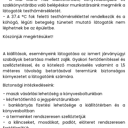
szakkönyvtárába való belépéskor munkatársaink megmérik a
látogatók testhőmérsékletét.
- A 37.4 °C fok feletti testhőmérséklettel rendelkezők és a
köhögő, légúti betegség tüneteit mutató látogatók nem
léphetnek be az épületbe.
Köszönjük megértésüket!
A kiállítások, eseményeink látogatása az ismert járványügyi
szabályok betartása mellett zajlik. Gyakori fertőtlenítéssel és
szellőztetéssel, és a kötelező maszkviselés valamint a 1,5
méteres távolság betartásával teremtünk biztonságos
környezetet a látogatóink számára.
Biztonsági intézkedéseink:
- maszk vásárlási lehetőség a könyvesboltunkban
- kézfertőtlenítő a jegypénztárunkban
- bankkártyás fizetési lehetősége a kiállítótérben és a
könyvesboltban
- a termeinket rendszeresen szellőztetjük
- a kilincseket, mosdókat, padlót, előteret rendszeresen