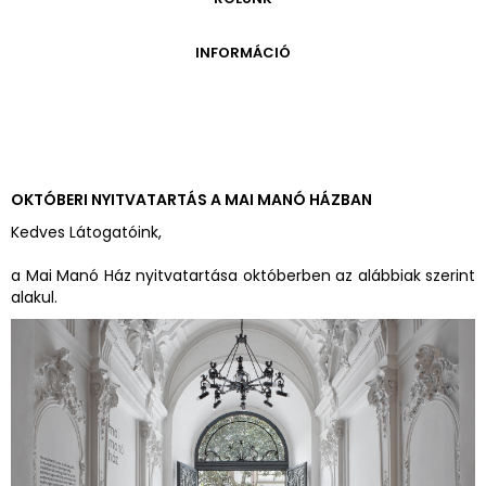
ONLINE KATALÓGUS
ARCHÍVUM 1999-2014
ARCHÍVUM
PÉCSI JÓZSEF - A NÉVADÓ
INFORMÁCIÓ
ARCHÍVUM 2014-2018
ÚJ SZERZEMÉNYEK
VERZO ONLINE GALÉRIA
NYITVATARTÁS
GYŰJTEMÉNYEK EREDETE
BELÉPŐDÍJAK
ADOMÁNYOZÓK
KAPCSOLAT
MEGKÖZELÍTÉS
OKTÓBERI NYITVATARTÁS A MAI MANÓ HÁZBAN
ÜVEGZSEB
Kedves Látogatóink,
a Mai Manó Ház nyitvatartása októberben az alábbiak szerint
alakul.