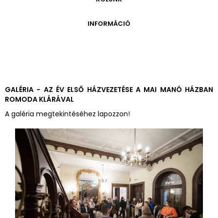
ONLINE KATALÓGUS
ARCHÍVUM 1999-2014
ARCHÍVUM
PÉCSI JÓZSEF - A NÉVADÓ
INFORMÁCIÓ
ARCHÍVUM 2014-2018
ÚJ SZERZEMÉNYEK
VERZO ONLINE GALÉRIA
NYITVATARTÁS
GYŰJTEMÉNYEK EREDETE
BELÉPŐDÍJAK
ADOMÁNYOZÓK
KAPCSOLAT
MEGKÖZELÍTÉS
GALÉRIA - AZ ÉV ELSŐ HÁZVEZETÉSE A MAI MANÓ HÁZBAN
ROMODA KLÁRÁVAL
ÜVEGZSEB
A galéria megtekintéséhez lapozzon!