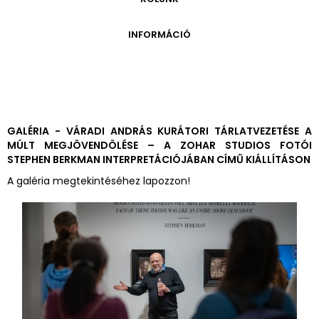
ONLINE KATALÓGUS
ARCHÍVUM 1999-2014
ARCHÍVUM
PÉCSI JÓZSEF - A NÉVADÓ
INFORMÁCIÓ
ARCHÍVUM 2014-2018
ÚJ SZERZEMÉNYEK
VERZO ONLINE GALÉRIA
NYITVATARTÁS
GYŰJTEMÉNYEK EREDETE
BELÉPŐDÍJAK
ADOMÁNYOZÓK
KAPCSOLAT
MEGKÖZELÍTÉS
GALÉRIA - VÁRADI ANDRÁS KURÁTORI TÁRLATVEZETÉSE A
MÚLT MEGJÖVENDÖLÉSE – A ZOHAR STUDIOS FOTÓI
ÜVEGZSEB
STEPHEN BERKMAN INTERPRETÁCIÓJÁBAN CÍMŰ KIÁLLÍTÁSON
A galéria megtekintéséhez lapozzon!