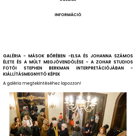
ONLINE KATALÓGUS
ARCHÍVUM 1999-2014
ARCHÍVUM
PÉCSI JÓZSEF - A NÉVADÓ
INFORMÁCIÓ
ARCHÍVUM 2014-2018
ÚJ SZERZEMÉNYEK
VERZO ONLINE GALÉRIA
NYITVATARTÁS
GYŰJTEMÉNYEK EREDETE
BELÉPŐDÍJAK
ADOMÁNYOZÓK
KAPCSOLAT
MEGKÖZELÍTÉS
GALÉRIA - MÁSOK BŐRÉBEN -ELSA ÉS JOHANNA SZÁMOS
ÉLETE ÉS A MÚLT MEGJÖVENDÖLÉSE - A ZOHAR STUDIOS
ÜVEGZSEB
FOTÓI STEPHEN BERKMAN INTERPRETÁCIÓJÁBAN -
KIÁLLÍTÁSMEGNYITÓ KÉPEK
A galéria megtekintéséhez lapozzon!