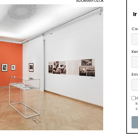
ADOMÁNYOZÓK
I
Cs
Ke
Em
H
k
s