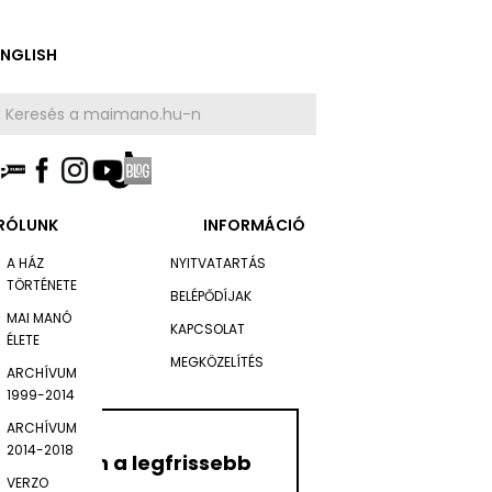
ENGLISH
RÓLUNK
INFORMÁCIÓ
A HÁZ
NYITVATARTÁS
TÖRTÉNETE
BELÉPŐDÍJAK
MAI MANÓ
KAPCSOLAT
ÉLETE
MEGKÖZELÍTÉS
ARCHÍVUM
1999-2014
ARCHÍVUM
2014-2018
Értesüljön a legfrissebb
VERZO