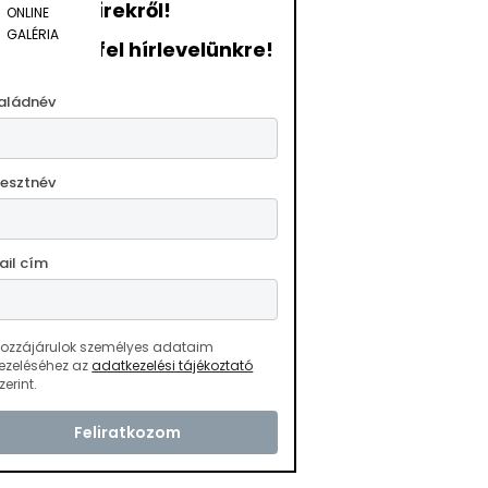
hírekről!
ONLINE
GALÉRIA
ratkozzon fel hírlevelünkre!
aládnév
resztnév
ail cím
ozzájárulok személyes adataim
ezeléséhez az
adatkezelési tájékoztató
zerint.