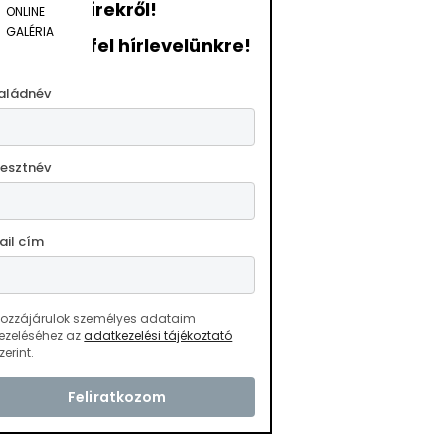
hírekről!
ONLINE
GALÉRIA
ratkozzon fel hírlevelünkre!
aládnév
resztnév
ail cím
ozzájárulok személyes adataim
ezeléséhez az
adatkezelési tájékoztató
zerint.