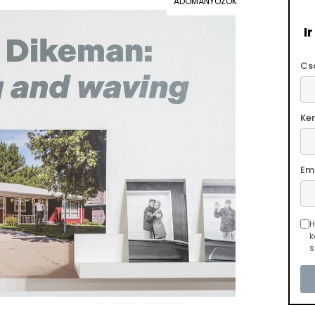
ADOMÁNYOZÓK
I
Cs
Ke
Em
H
k
s