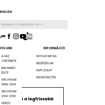
ENGLISH
RÓLUNK
INFORMÁCIÓ
A HÁZ
NYITVATARTÁS
TÖRTÉNETE
BELÉPŐDÍJAK
MAI MANÓ
KAPCSOLAT
ÉLETE
MEGKÖZELÍTÉS
ARCHÍVUM
1999-2014
ARCHÍVUM
2014-2018
Értesüljön a legfrissebb
VERZO