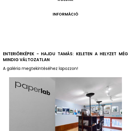
ONLINE KATALÓGUS
ARCHÍVUM 1999-2014
ARCHÍVUM
PÉCSI JÓZSEF - A NÉVADÓ
INFORMÁCIÓ
ARCHÍVUM 2014-2018
ÚJ SZERZEMÉNYEK
VERZO ONLINE GALÉRIA
NYITVATARTÁS
GYŰJTEMÉNYEK EREDETE
BELÉPŐDÍJAK
ADOMÁNYOZÓK
KAPCSOLAT
MEGKÖZELÍTÉS
ENTERIŐRKÉPEK - HAJDU TAMÁS: KELETEN A HELYZET MÉG
MINDIG VÁLTOZATLAN
ÜVEGZSEB
A galéria megtekintéséhez lapozzon!