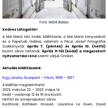
Fotó: Máté Balázs
Kedves Látogatók!
A Mai Manó Ház irodái, kiállítóterei, a Mai Manó Könyvesbolt
és a PaperLab Galéria, valamint a Pécsi József Fotográfiai
Szakkönyvtár
április 7. (péntek) és április 10. (hétfő)
között zárva tartanak.
Április 11-től (kedd) a megszokott
nyitvatartási rend
szerint várjuk Önöket.
Aktuális kiállításaink:
Ergy Landau, Budapest – Párizs, 1896 – 1967
A kiállítás megtekinthető:
2023. március 22. – 2023. május 14.
Kedd – vasárnap 12 és 19 óra között.
Hétfőn és ünnepnapokon zárva.
Kurátorok: Kathleen Grosset, Laurence Le Guen, David