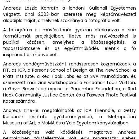
Andreas Laszlo Konrath a londoni Guildhall Egyetemen
végzett, ahol 2003-ban szerezte meg képzőművészeti
alapdiplomáját, amelynek szakiránya a fotográfia volt.
A fotográfus és művésztanár gyakran alkalmazza a zine
formátumát projektjeiben, illetve más művészekkel is
publikál közösen, amelyhez a közösségépítés, a
tapasztalatcsere és az együttműködés jelentik a fő
inspirációt és motivációt.
Andreas vendégművészként rendszeresen közreműködik a
FIT, az ICP, a Parsons School of Design at The New School, a
Pratt Institute, a Red Hook Labs és az SVA munkájában, és
szervezett már zine workshopokat a Fondation Louis Vuitton,
a Gavin Brown’s enterprise, a Penumbra Foundation, a Red
Hook Community Justice Center és a Tasweer Photo Festival
Katar számára.
Andreas zine-jei megtalálhatók az ICP Triennálé, a Getty
Research Institute gyűjteményeiben, a Metropolitan
Museum of Art, a MoMA és a Yale Egyetem könyvtáraiban.
A közösséghez való kötődését megtartva Andreas
nemrégiben társfejlesztője volt egy progresszív webes