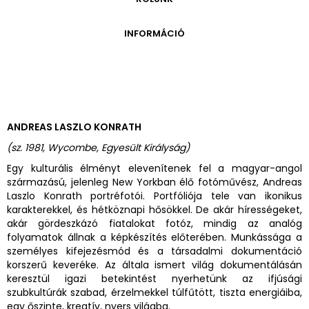
ONLINE KATALÓGUS
ARCHÍVUM 1999-2014
ARCHÍVUM
PÉCSI JÓZSEF - A NÉVADÓ
INFORMÁCIÓ
ARCHÍVUM 2014-2018
ÚJ SZERZEMÉNYEK
VERZO ONLINE GALÉRIA
NYITVATARTÁS
GYŰJTEMÉNYEK EREDETE
BELÉPŐDÍJAK
ADOMÁNYOZÓK
KAPCSOLAT
MEGKÖZELÍTÉS
ANDREAS LASZLO KONRATH
ÜVEGZSEB
(sz. 1981, Wycombe, Egyesült Királyság)
Egy kulturális élményt elevenítenek fel a magyar-angol
származású, jelenleg New Yorkban élő fotóművész, Andreas
Laszlo Konrath portréfotói. Portfóliója tele van ikonikus
karakterekkel, és hétköznapi hősökkel. De akár hírességeket,
akár gördeszkázó fiatalokat fotóz, mindig az analóg
folyamatok állnak a képkészítés előterében. Munkássága a
személyes kifejezésmód és a társadalmi dokumentáció
korszerű keveréke. Az általa ismert világ dokumentálásán
keresztül igazi betekintést nyerhetünk az ifjúsági
szubkultúrák szabad, érzelmekkel túlfűtött, tiszta energiáiba,
egy őszinte, kreatív, nyers világba.