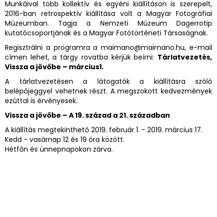
Munkáival több kollektív és egyéni kiállításon is szerepelt,
2016-ban retrospektív kiállítása volt a Magyar Fotográfiai
Múzeumban. Tagja a Nemzeti Múzeum Dagerrotip
kutatócsoportjának és a Magyar Fotótörténeti Társaságnak.
Regisztrálni a programra a maimano@maimano.hu, e-mail
címen lehet, a tárgy rovatba kérjük beírni:
Tárlatvezetés,
Vissza a jövőbe – március1.
A tárlatvezetésen a látogatók a kiállításra szóló
belépőjeggyel vehetnek részt. A megszokott kedvezmények
ezúttal is érvényesek.
Vissza a jövőbe – A 19. század a 21. században
A kiállítás megtekinthető 2019. február 1. - 2019. március 17.
Kedd - vasárnap 12 és 19 óra között.
Hétfőn és ünnepnapokon zárva.