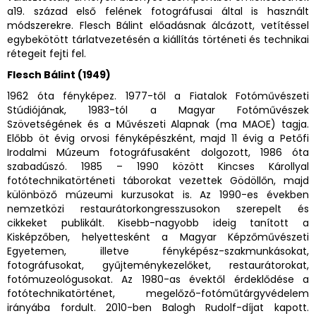
a19. század első felének fotográfusai által is használt
módszerekre. Flesch Bálint előadásnak álcázott, vetítéssel
egybekötött tárlatvezetésén a kiállítás történeti és technikai
rétegeit fejti fel.
Flesch Bálint (1949)
1962 óta fényképez. 1977-től a Fiatalok Fotóművészeti
Stúdiójának, 1983-tól a Magyar Fotóművészek
Szövetségének és a Művészeti Alapnak (ma MAOE) tagja.
Előbb öt évig orvosi fényképészként, majd 11 évig a Petőfi
Irodalmi Múzeum fotográfusaként dolgozott, 1986 óta
szabadúszó. 1985 – 1990 között Kincses Károllyal
fotótechnikatörténeti táborokat vezettek Gödöllőn, majd
különböző múzeumi kurzusokat is. Az 1990-es években
nemzetközi restaurátorkongresszusokon szerepelt és
cikkeket publikált. Kisebb-nagyobb ideig tanított a
Kisképzőben, helyettesként a Magyar Képzőművészeti
Egyetemen, illetve fényképész-szakmunkásokat,
fotográfusokat, gyűjteménykezelőket, restaurátorokat,
fotómuzeológusokat. Az 1980-as évektől érdeklődése a
fotótechnikatörténet, megelőző-fotóműtárgyvédelem
irányába fordult. 2010-ben Balogh Rudolf-díjat kapott.