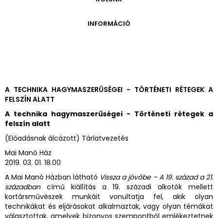
ONLINE KATALÓGUS
ARCHÍVUM 1999-2014
ARCHÍVUM
PÉCSI JÓZSEF - A NÉVADÓ
INFORMÁCIÓ
ARCHÍVUM 2014-2018
ÚJ SZERZEMÉNYEK
VERZO ONLINE GALÉRIA
NYITVATARTÁS
GYŰJTEMÉNYEK EREDETE
BELÉPŐDÍJAK
ADOMÁNYOZÓK
KAPCSOLAT
MEGKÖZELÍTÉS
A TECHNIKA HAGYMASZERŰSÉGEI - TÖRTÉNETI RÉTEGEK A
FELSZÍN ALATT
ÜVEGZSEB
A technika hagymaszerűségei - Történeti rétegek a
felszín alatt
(Előadásnak álcázott) Tárlatvezetés
Mai Manó Ház
2019. 03. 01. 18.00
A Mai Manó Házban látható
Vissza a jövőbe – A 19. század a 21.
században
című kiállítás a 19. századi alkotók mellett
kortársművészek munkáit vonultatja fel, akik olyan
technikákat és eljárásokat alkalmaztak, vagy olyan témákat
választottak, amelyek bizonyos szempontból emlékeztetnek