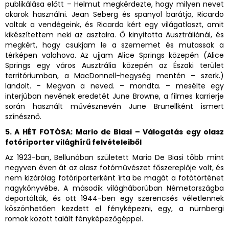
publikálása előtt – Helmut megkérdezte, hogy milyen nevet
akarok használni. Jean Seberg és spanyol barátja, Ricardo
voltak a vendégeink, és Ricardo kért egy világatlaszt, amit
kikészítettem neki az asztalra. Ő kinyitotta Ausztráliánál, és
megkért, hogy csukjam le a szememet és mutassak a
térképen valahova. Az ujjam Alice Springs közepén (Alice
Springs egy város Ausztrália közepén az Északi terület
territóriumban, a MacDonnell-hegység mentén – szerk.)
landolt. – Megvan a neved. – mondta. – mesélte egy
interjúban nevének eredetét June Browne, a filmes karrierje
során használt művésznevén June Brunellként ismert
színésznő.
5. A HÉT FOTÓSA: Mario de Biasi – Válogatás egy olasz
fotóriporter világhírű felvételeiből
Az 1923-ban, Bellunóban született Mario De Biasi több mint
negyven éven át az olasz fotóművészet főszereplője volt, és
nem kizárólag fotóriporterként írta be magát a fotótörténet
nagykönyvébe. A második világháborúban Németországba
deportálták, és ott 1944-ben egy szerencsés véletlennek
köszönhetően kezdett el fényképezni, egy, a nürnbergi
romok között talált fényképezőgéppel.