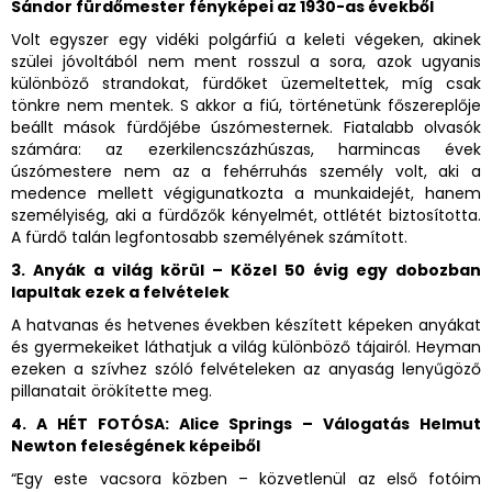
Sándor fürdőmester fényképei az 1930-as évekből
Volt egyszer egy vidéki polgárfiú a keleti végeken, akinek
szülei jóvoltából nem ment rosszul a sora, azok ugyanis
különböző strandokat, fürdőket üzemeltettek, míg csak
tönkre nem mentek. S akkor a fiú, történetünk főszereplője
beállt mások fürdőjébe úszómesternek. Fiatalabb olvasók
számára: az ezerkilencszázhúszas, harmincas évek
úszómestere nem az a fehérruhás személy volt, aki a
medence mellett végigunatkozta a munkaidejét, hanem
személyiség, aki a fürdőzők kényelmét, ottlétét biztosította.
A fürdő talán legfontosabb személyének számított.
3. Anyák a világ körül – Közel 50 évig egy dobozban
lapultak ezek a felvételek
A hatvanas és hetvenes években készített képeken anyákat
és gyermekeiket láthatjuk a világ különböző tájairól. Heyman
ezeken a szívhez szóló felvételeken az anyaság lenyűgöző
pillanatait örökítette meg.
4. A HÉT FOTÓSA: Alice Springs – Válogatás Helmut
Newton feleségének képeiből
“Egy este vacsora közben – közvetlenül az első fotóim