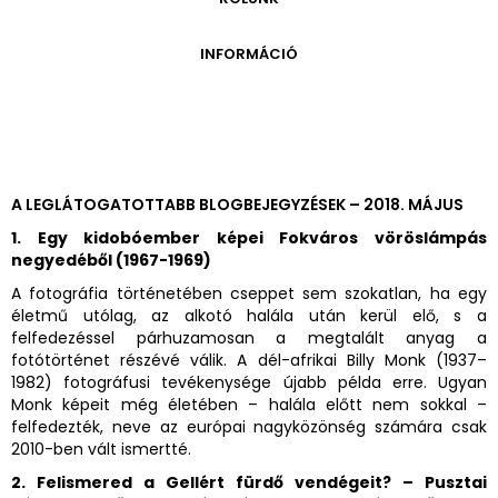
ONLINE KATALÓGUS
ARCHÍVUM 1999-2014
ARCHÍVUM
PÉCSI JÓZSEF - A NÉVADÓ
INFORMÁCIÓ
ARCHÍVUM 2014-2018
ÚJ SZERZEMÉNYEK
VERZO ONLINE GALÉRIA
NYITVATARTÁS
GYŰJTEMÉNYEK EREDETE
BELÉPŐDÍJAK
ADOMÁNYOZÓK
KAPCSOLAT
MEGKÖZELÍTÉS
A LEGLÁTOGATOTTABB BLOGBEJEGYZÉSEK – 2018. MÁJUS
ÜVEGZSEB
1. Egy kidobóember képei Fokváros vöröslámpás
negyedéből (1967-1969)
A fotográfia történetében cseppet sem szokatlan, ha egy
életmű utólag, az alkotó halála után kerül elő, s a
felfedezéssel párhuzamosan a megtalált anyag a
fotótörténet részévé válik. A dél-afrikai Billy Monk (1937–
1982) fotográfusi tevékenysége újabb példa erre. Ugyan
Monk képeit még életében – halála előtt nem sokkal –
felfedezték, neve az európai nagyközönség számára csak
2010-ben vált ismertté.
2. Felismered a Gellért fürdő vendégeit? – Pusztai