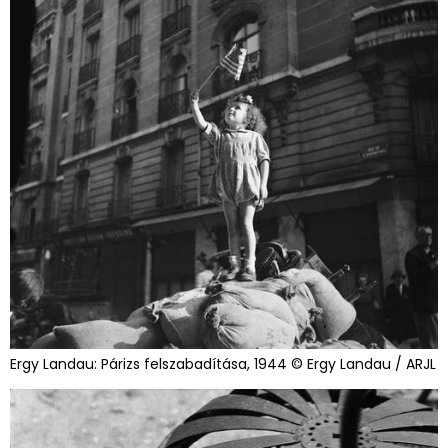
Ergy Landau: Párizs felszabadítása, 1944 © Ergy Landau / ARJL