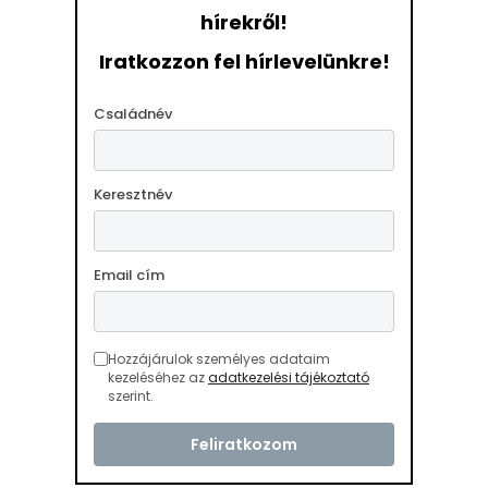
hírekről!
Iratkozzon fel hírlevelünkre!
Családnév
Keresztnév
Email cím
Hozzájárulok személyes adataim
kezeléséhez az
adatkezelési tájékoztató
szerint.