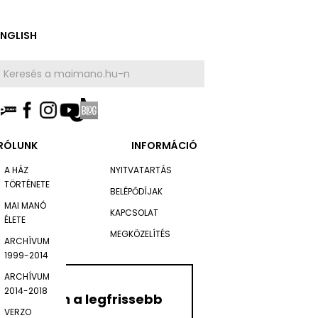
ENGLISH
RÓLUNK
INFORMÁCIÓ
A HÁZ
NYITVATARTÁS
TÖRTÉNETE
BELÉPŐDÍJAK
MAI MANÓ
KAPCSOLAT
ÉLETE
MEGKÖZELÍTÉS
ARCHÍVUM
1999-2014
ARCHÍVUM
2014-2018
Értesüljön a legfrissebb
VERZO