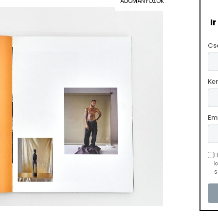
ADOMÁNYOZÓK
I
Cs
Ke
Em
H
k
s