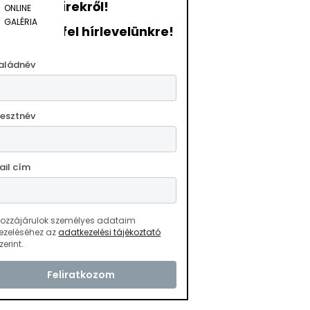
hírekről!
ONLINE
GALÉRIA
ratkozzon fel hírlevelünkre!
aládnév
resztnév
ail cím
ozzájárulok személyes adataim
ezeléséhez az
adatkezelési tájékoztató
zerint.