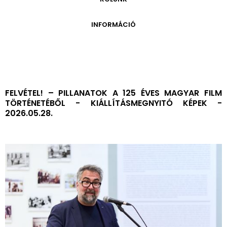
ONLINE KATALÓGUS
ARCHÍVUM 1999-2014
ARCHÍVUM
PÉCSI JÓZSEF - A NÉVADÓ
INFORMÁCIÓ
ARCHÍVUM 2014-2018
ÚJ SZERZEMÉNYEK
VERZO ONLINE GALÉRIA
NYITVATARTÁS
GYŰJTEMÉNYEK EREDETE
BELÉPŐDÍJAK
ADOMÁNYOZÓK
KAPCSOLAT
MEGKÖZELÍTÉS
FELVÉTEL! – PILLANATOK A 125 ÉVES MAGYAR FILM
TÖRTÉNETÉBŐL - KIÁLLÍTÁSMEGNYITÓ KÉPEK -
ÜVEGZSEB
2026.05.28.