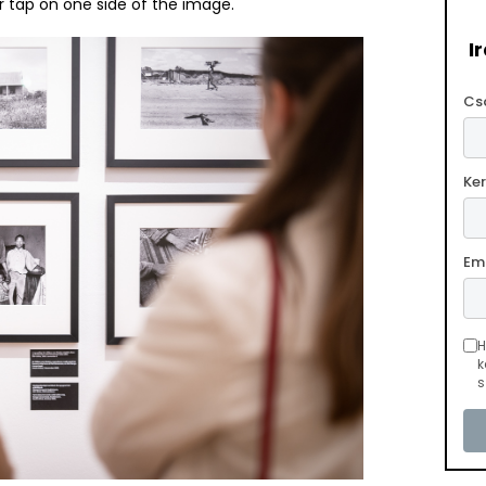
or tap on one side of the image.
I
Cs
Ke
Em
H
k
s