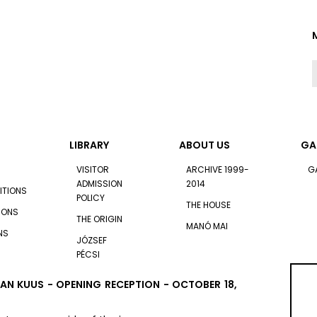
LIBRARY
ABOUT US
GA
VISITOR
ARCHIVE 1999-
G
ADMISSION
2014
ITIONS
POLICY
THE HOUSE
TIONS
THE ORIGIN
MANÓ MAI
NS
JÓZSEF
PÉCSI
AN KUUS - OPENING RECEPTION - OCTOBER 18,