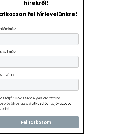
hírekről!
ratkozzon fel hírlevelünkre!
aládnév
resztnév
ail cím
ozzájárulok személyes adataim
ezeléséhez az
adatkezelési tájékoztató
zerint.