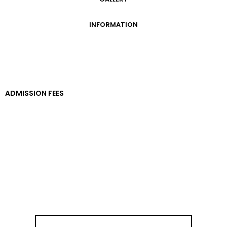
GALLERY
INFORMATION
ADMISSION FEES
OPENING HOURS
CONTACT US
GETTING HERE
ADMISSION FEES