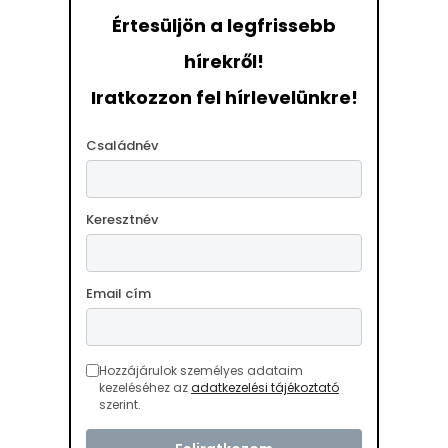
Értesüljön a legfrissebb
hírekről!
Iratkozzon fel hírlevelünkre!
Családnév
Keresztnév
Email cím
Hozzájárulok személyes adataim
kezeléséhez az
adatkezelési tájékoztató
szerint.