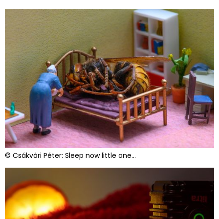
© Csákvári Péter: Sleep now little one...