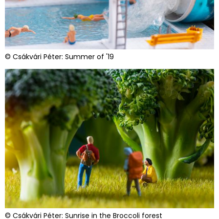
© Csákvári Péter: Summer of '19
© Csákvári Péter: Sunrise in the Broccoli forest